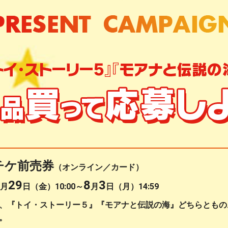
チケ前売券
（オンライン／カード）
29
8
3
月
日（金）10:00～
月
日（月）14:59
、『トイ・ストーリー５』『モアナと伝説の海』
どちらともの
。