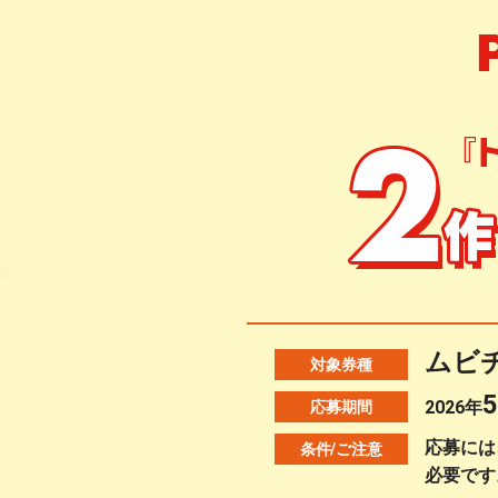
ムビ
対象券種
5
2026年
応募期間
応募には
条件/ご注意
必要です