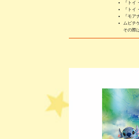
『トイ
『トイ
『モア
ムビチ
その際